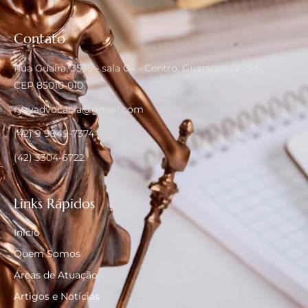
Contato
Rua Guaíra, 3535 - sala 04 - Centro, Guarapuava - PR,
CEP 85010-010
ryzyadvocacia@gmail.com
(42) 9 9949-7374
(42) 3304-6722
Links Rápidos
Início
Quem Somos
Áreas de Atuação
Artigos e Notícias