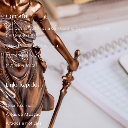
Contato
Rua Guaíra, 3535 - sala 04 - Centro, Guarapuava - PR,
CEP 85010-010
ryzyadvocacia@gmail.com
(42) 9 9949-7374
(42) 3304-6722
Links Rápidos
Início
Quem Somos
Áreas de Atuação
Artigos e Notícias