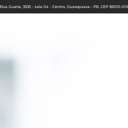
Rua Guaíra, 3535 - sala 04 - Centro, Guarapuava - PR, CEP 85010-01
INÍCIO
QUEM SOMOS
Á