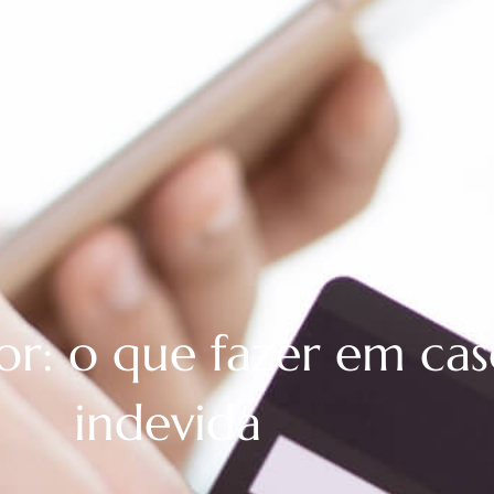
or: o que fazer em ca
indevida