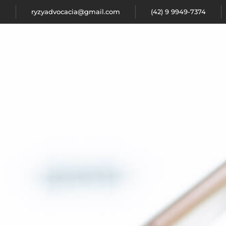
0
ryzyadvocacia@gmail.com
(42) 9 9949-7374
REAS DE ATUAÇÃO
ARTIGOS E NOTÍCIAS
FALE CONO