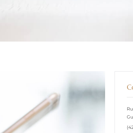
C
Ru
Gu
(4