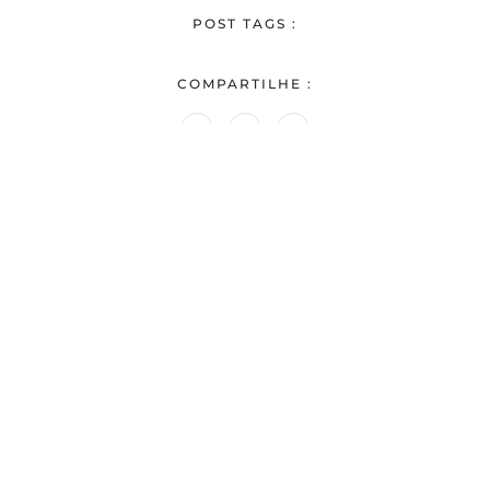
POST TAGS :
COMPARTILHE :
Deixe um comentário
O seu endereço de e-mail não será publicado.
Campos
obrigatórios são marcados com
*
COMENTÁRIO
*