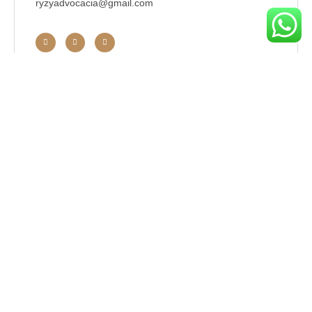
ryzyadvocacia@gmail.com
Posts Recentes
27 JUL 2026
Pensão alimentícia: as principais
dúvidas sobre valor, pagamento,
atraso e prisão.
02 JUL 2026
Pais podem doar bens para apenas
um filho? Herança antecipada ou
favorecimento indevido? Quando a
divisão do patrimônio pode ser