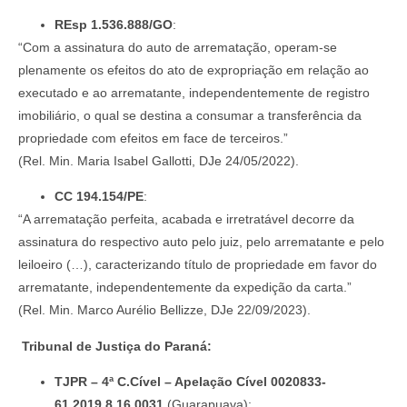
REsp 1.536.888/GO
:
“Com a assinatura do auto de arrematação, operam-se
plenamente os efeitos do ato de expropriação em relação ao
executado e ao arrematante, independentemente de registro
imobiliário, o qual se destina a consumar a transferência da
propriedade com efeitos em face de terceiros.”
(Rel. Min. Maria Isabel Gallotti, DJe 24/05/2022).
CC 194.154/PE
:
“A arrematação perfeita, acabada e irretratável decorre da
assinatura do respectivo auto pelo juiz, pelo arrematante e pelo
leiloeiro (…), caracterizando título de propriedade em favor do
arrematante, independentemente da expedição da carta.”
(Rel. Min. Marco Aurélio Bellizze, DJe 22/09/2023).
Tribunal de Justiça do Paraná:
TJPR – 4ª C.Cível – Apelação Cível 0020833-
61.2019.8.16.0031
(Guarapuava):