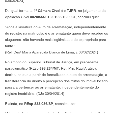
03/03/2024)
De igual forma, a
4ª Câmara Cível do TJPR
, no julgamento da
Apelação Cível
0020833-61.2019.8.16.0031
, concluiu que:
“Após a lavratura do Auto de Arrematação, independentemente
do registro na matrícula, é o arrematante quem deve receber os
alugueres, não havendo mais legitimidade do expropriado para
tanto.”
(Rel. Desª Maria Aparecida Blanco de Lima, j. 08/02/2024)
No âmbito do Superior Tribunal de Justiça, em precedente
paradigmático (REsp
698.234/MT
, Rel. Min. Raul Araújo),
decidiu-se que a partir de formalizado o auto de arrematação, a
transferência do direito à percepção dos frutos do imóvel locado
passa a pertencer ao arrematante, independentemente do
registro imobiliário. (DJe 30/04/2014)
E ainda, no
REsp 833.036/SP
, ressaltou-se: