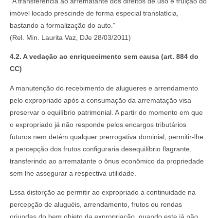
“A transferência ao arrematante dos direitos de uso e fruição do
imóvel locado prescinde de forma especial translatícia,
bastando a formalização do auto.”
(Rel. Min. Laurita Vaz, DJe 28/03/2011)
4.2. A vedação ao enriquecimento sem causa (art. 884 do
CC)
A manutenção do recebimento de alugueres e arrendamento
pelo expropriado após a consumação da arrematação visa
preservar o equilíbrio patrimonial. A partir do momento em que
o expropriado já não responde pelos encargos tributários
futuros nem detém qualquer prerrogativa dominial, permitir-lhe
a percepção dos frutos configuraria desequilíbrio flagrante,
transferindo ao arrematante o ônus econômico da propriedade
sem lhe assegurar a respectiva utilidade.
Essa distorção ao permitir ao expropriado a continuidade na
percepção de aluguéis, arrendamento, frutos ou rendas
oriundas do bem objeto da expropriação, quando este já não