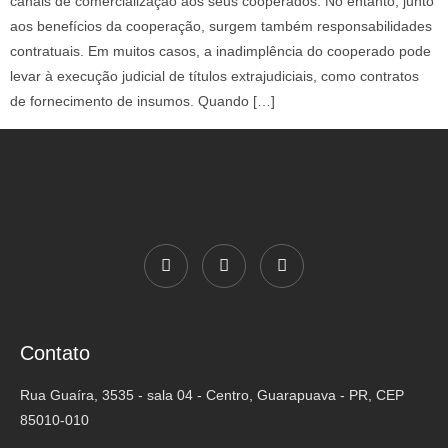
canais de comercialização aos seus cooperados. No entanto, junto
aos benefícios da cooperação, surgem também responsabilidades
contratuais. Em muitos casos, a inadimplência do cooperado pode
levar à execução judicial de títulos extrajudiciais, como contratos
de fornecimento de insumos. Quando […]
Contato
Rua Guaíra, 3535 - sala 04 - Centro, Guarapuava - PR, CEP
85010-010